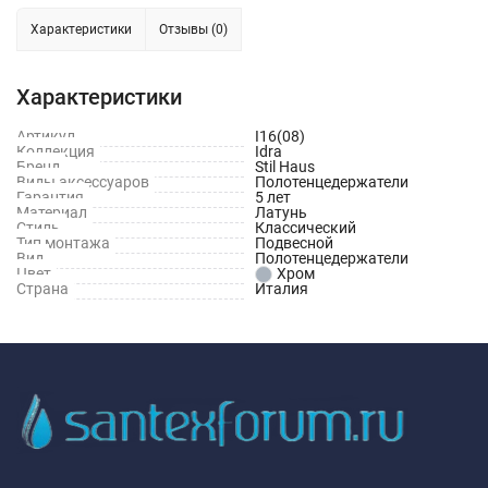
Характеристики
Отзывы (0)
Характеристики
Артикул
I16(08)
Коллекция
Idra
Бренд
Stil Haus
Виды аксессуаров
Полотенцедержатели
Гарантия
5 лет
Материал
Латунь
Стиль
Классический
Тип монтажа
Подвесной
Вид
Полотенцедержатели
Цвет
Хром
Страна
Италия