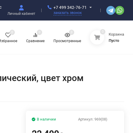
с
+7 499 342-76-71
заказать звонок
Личный кабинет
0
0
0
0
Корзина
Пусто
Избранное
Сравнение
Просмотренные
лический, цвет хром
В наличии
Артикул:
969(08)