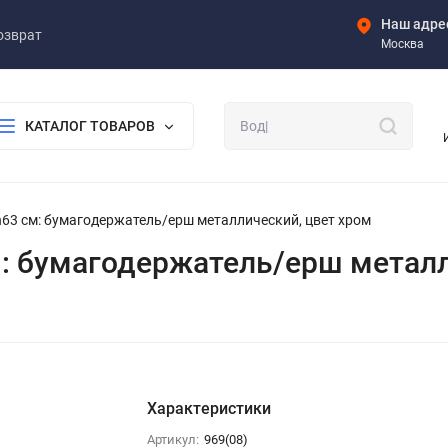
Наш адре
озврат
Москва
КАТАЛОГ ТОВАРОВ
а h63 см: бумагодержатель/ерш металлический, цвет хром
 см: бумагодержатель/ерш метал
Характеристики
Артикул:
969(08)