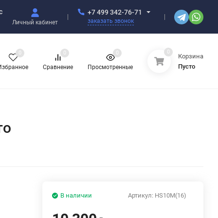
с
+7 499 342-76-71
заказать звонок
Личный кабинет
0
0
0
0
Корзина
Пусто
Избранное
Сравнение
Просмотренные
то
В наличии
Артикул:
HS10M(16)