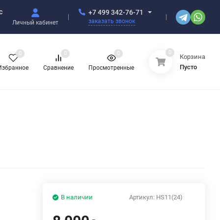
с
+7 499 342-76-71
заказать звонок
Личный кабинет
0
0
0
0
Корзина
Пусто
Избранное
Сравнение
Просмотренные
В наличии
Артикул:
HS11(24)