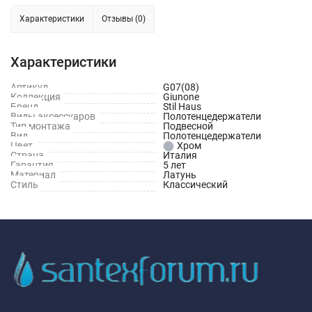
Характеристики
Отзывы (0)
Характеристики
Артикул
G07(08)
Коллекция
Giunone
Бренд
Stil Haus
Виды аксессуаров
Полотенцедержатели
Тип монтажа
Подвесной
Вид
Полотенцедержатели
Цвет
Хром
Страна
Италия
Гарантия
5 лет
Материал
Латунь
Стиль
Классический