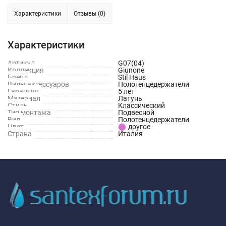
Характеристики
Отзывы (0)
Характеристики
Артикул
G07(04)
Коллекция
Giunone
Бренд
Stil Haus
Виды аксессуаров
Полотенцедержатели
Гарантия
5 лет
Материал
Латунь
Стиль
Классический
Тип монтажа
Подвесной
Вид
Полотенцедержатели
Цвет
другое
Страна
Италия