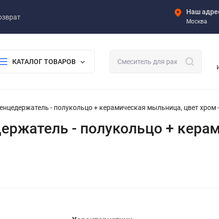
Наш адре
озврат
Москва
КАТАЛОГ ТОВАРОВ
отенцедержатель - полукольцо + керамическая мыльница, цвет хром 
едержатель - полукольцо + кер