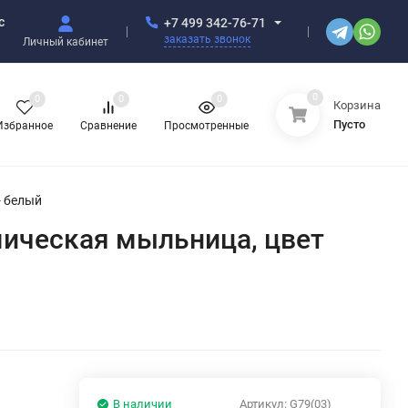
с
+7 499 342-76-71
заказать звонок
Личный кабинет
0
0
0
0
Корзина
Пусто
Избранное
Сравнение
Просмотренные
- белый
амическая мыльница, цвет
В наличии
Артикул:
G79(03)