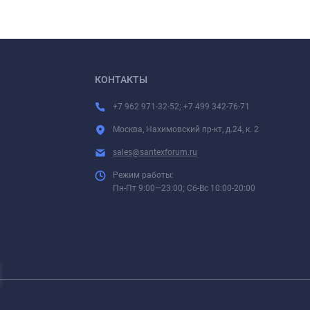
КОНТАКТЫ
+7 962 971-32-52; +7 499 342-76-71
Москва, Нахимовский пр-кт, д.24, к. 2
sales@santexforum.ru
Режим работы:
Пн-Пт 9:00—23:00; Сб-Вс 10:00-20:00