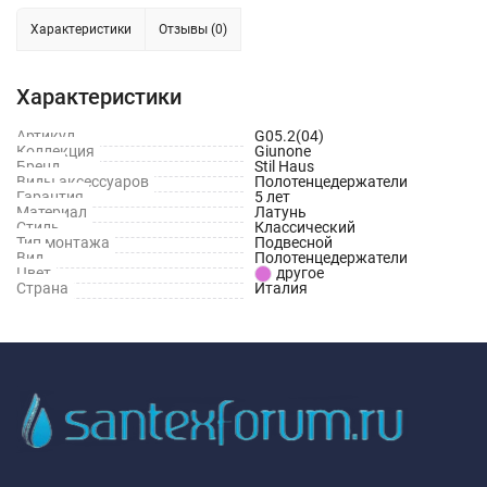
Характеристики
Отзывы (0)
Характеристики
Артикул
G05.2(04)
Коллекция
Giunone
Бренд
Stil Haus
Виды аксессуаров
Полотенцедержатели
Гарантия
5 лет
Материал
Латунь
Стиль
Классический
Тип монтажа
Подвесной
Вид
Полотенцедержатели
Цвет
другое
Страна
Италия