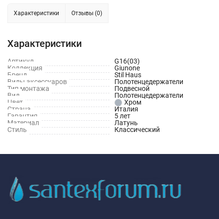
Характеристики
Отзывы (0)
Характеристики
Артикул
G16(03)
Коллекция
Giunone
Бренд
Stil Haus
Виды аксессуаров
Полотенцедержатели
Тип монтажа
Подвесной
Вид
Полотенцедержатели
Цвет
Хром
Страна
Италия
Гарантия
5 лет
Материал
Латунь
Стиль
Классический