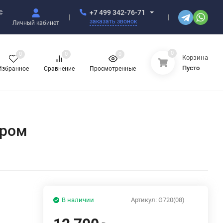
с
+7 499 342-76-71
заказать звонок
Личный кабинет
0
0
0
0
Корзина
Пусто
Избранное
Сравнение
Просмотренные
хром
В наличии
Артикул:
G720(08)