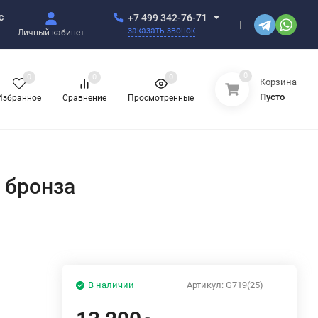
с
+7 499 342-76-71
заказать звонок
Личный кабинет
0
0
0
0
Корзина
Пусто
Избранное
Сравнение
Просмотренные
 бронза
В наличии
Артикул:
G719(25)