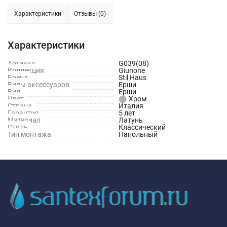
Характеристики
Отзывы (0)
Характеристики
Артикул
G039(08)
Коллекция
Giunone
Бренд
Stil Haus
Виды аксессуаров
Ерши
Вид
Ерши
Цвет
Хром
Страна
Италия
Гарантия
5 лет
Материал
Латунь
Стиль
Классический
Тип монтажа
Напольный