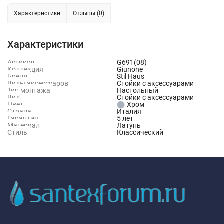
Характеристики
Отзывы (0)
Характеристики
Артикул
G691(08)
Коллекция
Giunone
Бренд
Stil Haus
Виды аксессуаров
Стойки с аксессуарами
Тип монтажа
Настольный
Вид
Стойки с аксессуарами
Цвет
Хром
Страна
Италия
Гарантия
5 лет
Материал
Латунь
Стиль
Классический