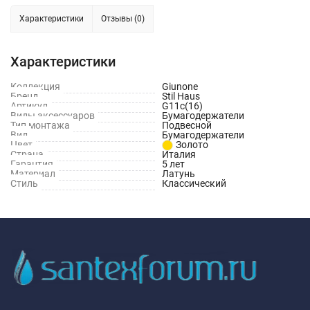
Характеристики
Отзывы (0)
Характеристики
Коллекция
Giunone
Бренд
Stil Haus
Артикул
G11c(16)
Виды аксессуаров
Бумагодержатели
Тип монтажа
Подвесной
Вид
Бумагодержатели
Цвет
Золото
Страна
Италия
Гарантия
5 лет
Материал
Латунь
Стиль
Классический