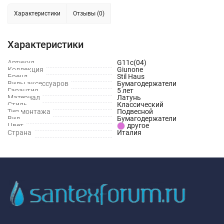
Характеристики
Отзывы (0)
Характеристики
Артикул
G11c(04)
Коллекция
Giunone
Бренд
Stil Haus
Виды аксессуаров
Бумагодержатели
Гарантия
5 лет
Материал
Латунь
Стиль
Классический
Тип монтажа
Подвесной
Вид
Бумагодержатели
Цвет
другое
Страна
Италия