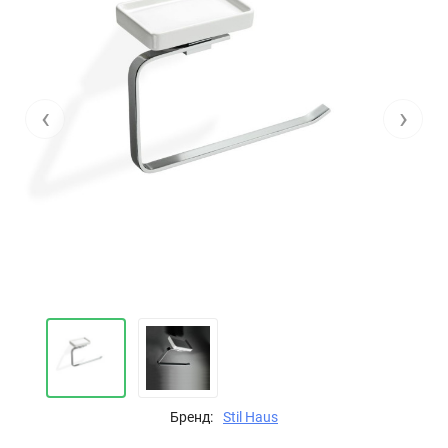
‹
›
Бренд:
Stil Haus