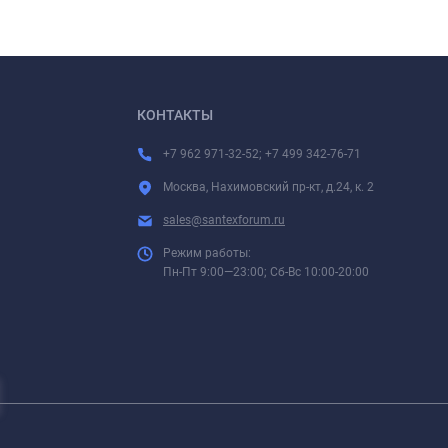
КОНТАКТЫ
+7 962 971-32-52; +7 499 342-76-71
Москва, Нахимовский пр-кт, д.24, к. 2
sales@santexforum.ru
Режим работы:
Пн-Пт 9:00—23:00; Сб-Вс 10:00-20:00