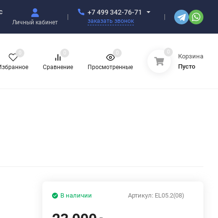
с
+7 499 342-76-71
заказать звонок
Личный кабинет
0
0
0
0
Корзина
Пусто
Избранное
Сравнение
Просмотренные
В наличии
Артикул:
EL05.2(08)