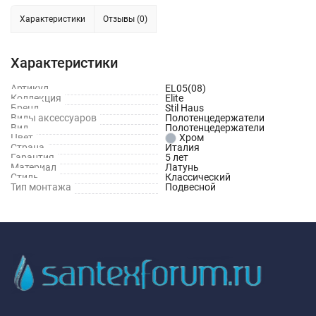
Характеристики
Отзывы (0)
Характеристики
Артикул
EL05(08)
Коллекция
Elite
Бренд
Stil Haus
Виды аксессуаров
Полотенцедержатели
Вид
Полотенцедержатели
Цвет
Хром
Страна
Италия
Гарантия
5 лет
Материал
Латунь
Стиль
Классический
Тип монтажа
Подвесной