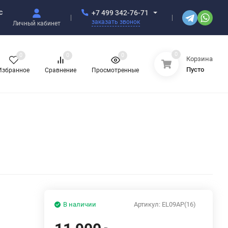
с
+7 499 342-76-71
заказать звонок
Личный кабинет
0
0
0
0
Корзина
Пусто
Избранное
Сравнение
Просмотренные
В наличии
Артикул:
EL09АР(16)