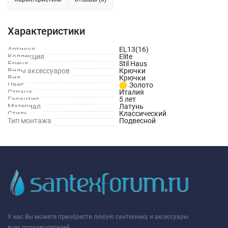
Характеристики
Артикул
EL13(16)
Коллекция
Elite
Бренд
Stil Haus
Виды аксессуаров
Крючки
Вид
Крючки
Цвет
Золото
Страна
Италия
Гарантия
5 лет
Материал
Латунь
Стиль
Классический
Тип монтажа
Подвесной
У нас Вы можете приобрести любую сантехнику и аксессуары
всех производителей