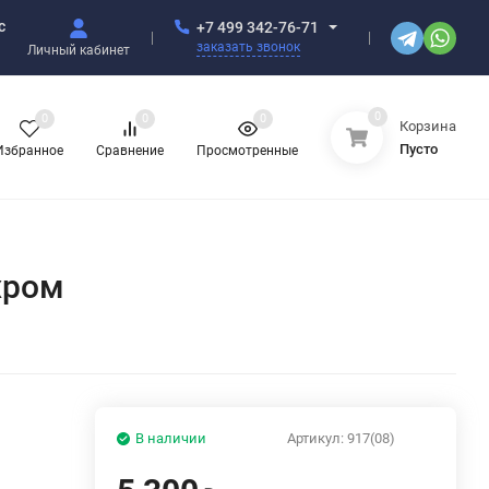
с
+7 499 342-76-71
заказать звонок
Личный кабинет
0
0
0
0
Корзина
Пусто
Избранное
Сравнение
Просмотренные
хром
В наличии
Артикул:
917(08)