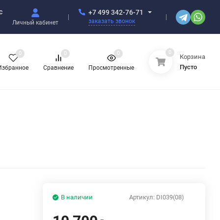
с
+7 499 342-76-71
заказать звонок
Личный кабинет
0
0
0
0
Корзина
Пусто
Избранное
Сравнение
Просмотренные
В наличии
Артикул:
DI039(08)