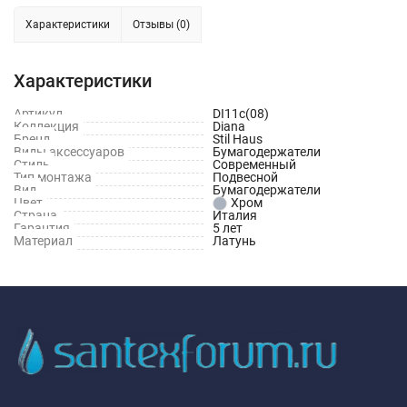
Характеристики
Отзывы (0)
Характеристики
Артикул
DI11с(08)
Коллекция
Diana
Бренд
Stil Haus
Виды аксессуаров
Бумагодержатели
Стиль
Современный
Тип монтажа
Подвесной
Вид
Бумагодержатели
Цвет
Хром
Страна
Италия
Гарантия
5 лет
Материал
Латунь