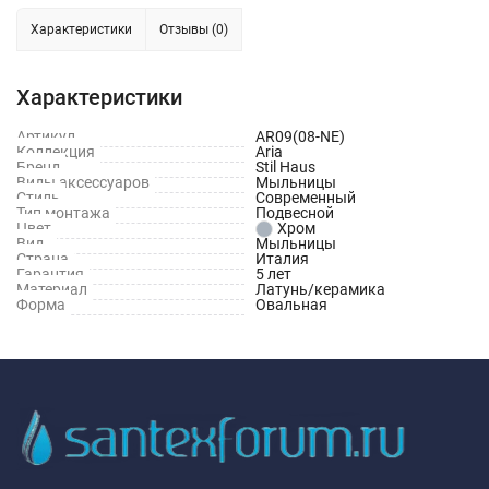
Характеристики
Отзывы (0)
Характеристики
Артикул
AR09(08-NE)
Коллекция
Aria
Бренд
Stil Haus
Виды аксессуаров
Мыльницы
Стиль
Современный
Тип монтажа
Подвесной
Цвет
Хром
Вид
Мыльницы
Страна
Италия
Гарантия
5 лет
Материал
Латунь/керамика
Форма
Овальная