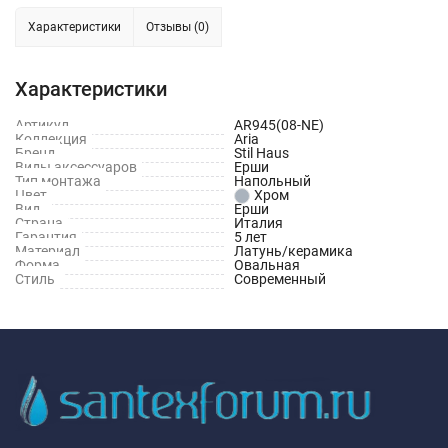
Характеристики
Отзывы (0)
Характеристики
Артикул
AR945(08-NE)
Коллекция
Aria
Бренд
Stil Haus
Виды аксессуаров
Ерши
Тип монтажа
Напольный
Цвет
Хром
Вид
Ерши
Страна
Италия
Гарантия
5 лет
Материал
Латунь/керамика
Форма
Овальная
Стиль
Современный